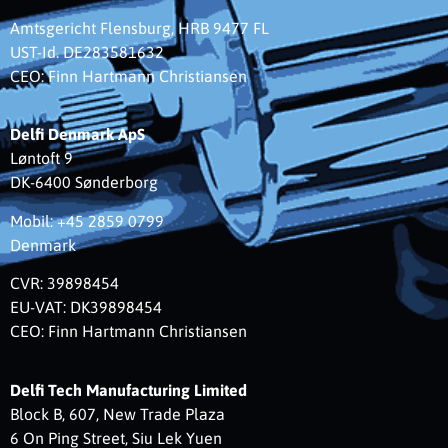
Amtsgericht Flensburg, HRB 9477 FL
UST-Id. DE283581632
CEO: Finn Hartmann Christiansen
Delfi Denmark ApS
Løntoft 9
DK-6400 Sønderborg
Mobil: +45 2859 0799
Denmark
CVR: 39898454
EU-VAT: DK39898454
CEO: Finn Hartmann Christiansen
Delfi Tech Manufacturing Limited
Block B, 607, New Trade Plaza
6 On Ping Street, Siu Lek Yuen