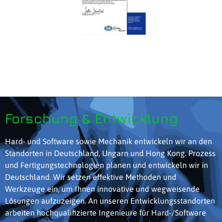
Forschung & Entwicklung
Hard- und Software sowie Mechanik entwickeln wir an den
Standorten in Deutschland, Ungarn und Hong Kong. Prozess
und Fertigungstechnologien planen und entwickeln wir in
Deutschland. Wir setzen effektive Methoden und
Werkzeuge ein, um Ihnen innovative und wegweisende
Lösungen aufzuzeigen. An unseren Entwicklungsstandorten
arbeiten hochqualifizierte Ingenieure für Hard-/Software