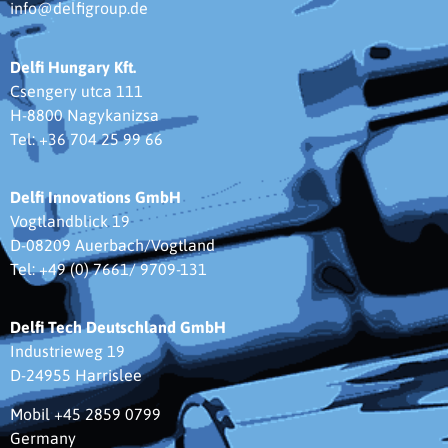
info@delfigroup.de
Delfi Hungary Kft.
Csengery utca 111
H-8800 Nagykanizsa
Tel: +36 704 25 99 66
Delfi Innovations GmbH
Vogtlandblick 19
D-08209 Auerbach/Vogtland
Tel: +49 (0) 7661/ 9709-131
Delfi Tech Deutschland GmbH
Industrieweg 19
D-24955 Harrislee
Mobil +45 2859 0799
Germany