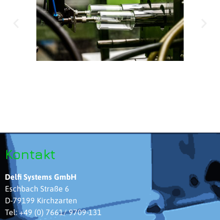
Kontakt
Delfi Systems GmbH
Eschbach Straße 6
D-79199 Kirchzarten
Tel: +49 (0) 7661/ 9709-131